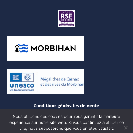
Conditions générales de vente
Nous utilisons des cookies pour vous garantir la meilleure
Mentions légales
expérience sur notre site web. Si vous continuez à utiliser ce
Crédits photos : E. Frotier de Bagneux – X. Dubois
site, nous supposerons que vous en êtes satisfait.
– A. Lamoureux. Illsutrations : A. Le Vigouroux.