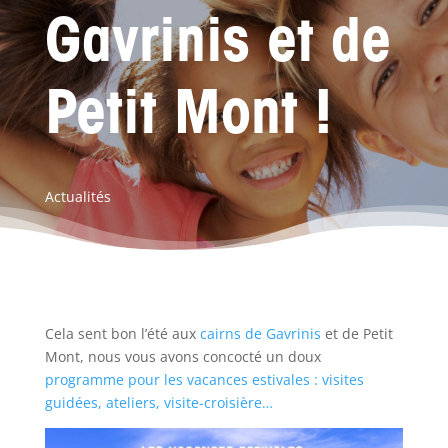
Gavrinis et de
Petit Mont !
Actualités
Cela sent bon l’été aux
cairns de Gavrinis
et de Petit
Mont, nous vous avons concocté un doux
programme pour les vacances estivales : visites
guidées, ateliers, visite-croisière…